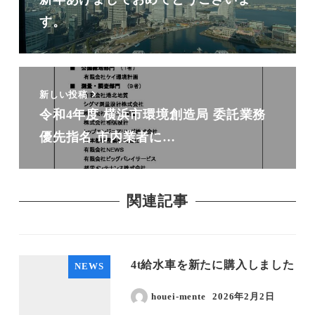
す。
新しい投稿
令和4年度 横浜市環境創造局 委託業務
優先指名 市内業者に…
関連記事
4t給水車を新たに購入しました
NEWS
houei-mente
2026年2月2日