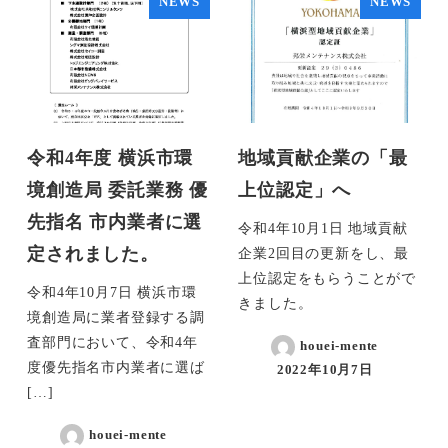
NEWS
NEWS
令和4年度 横浜市環
地域貢献企業の「最
境創造局 委託業務 優
上位認定」へ
先指名 市内業者に選
令和4年10月1日 地域貢献
定されました。
企業2回目の更新をし、最
上位認定をもらうことがで
令和4年10月7日 横浜市環
きました。
境創造局に業者登録する調
査部門において、令和4年
houei-mente
度優先指名市内業者に選ば
2022年10月7日
[…]
houei-mente