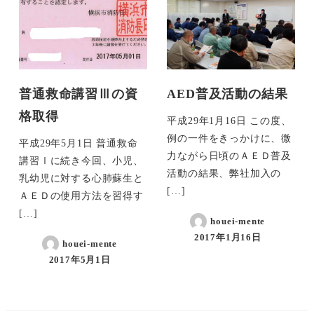
普通救命講習Ⅲの資
AED普及活動の結果
格取得
平成29年1月16日 この度、
例の一件をきっかけに、微
平成29年5月1日 普通救命
力ながら日頃のＡＥＤ普及
講習Ⅰに続き今回、小児、
活動の結果、弊社加入の
乳幼児に対する心肺蘇生と
[…]
ＡＥＤの使用方法を習得す
[…]
houei-mente
2017年1月16日
houei-mente
2017年5月1日