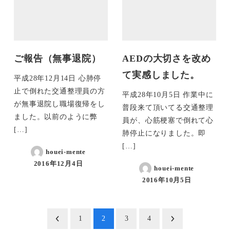
ご報告（無事退院）
AEDの大切さを改め
て実感しました。
平成28年12月14日 心肺停
止で倒れた交通整理員の方
平成28年10月5日 作業中に
が無事退院し職場復帰をし
普段来て頂いてる交通整理
ました。以前のように弊
員が、心筋梗塞で倒れて心
[…]
肺停止になりました。即
[…]
houei-mente
2016年12月4日
houei-mente
2016年10月5日
投
1
2
3
4