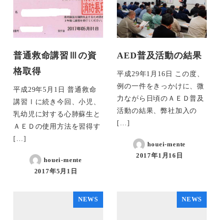
普通救命講習Ⅲの資
AED普及活動の結果
格取得
平成29年1月16日 この度、
例の一件をきっかけに、微
平成29年5月1日 普通救命
力ながら日頃のＡＥＤ普及
講習Ⅰに続き今回、小児、
活動の結果、弊社加入の
乳幼児に対する心肺蘇生と
[…]
ＡＥＤの使用方法を習得す
[…]
houei-mente
2017年1月16日
houei-mente
2017年5月1日
NEWS
NEWS