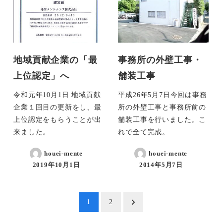
地域貢献企業の「最
事務所の外壁工事・
上位認定」へ
舗装工事
令和元年10月1日 地域貢献
平成26年5月7日今回は事務
企業１回目の更新をし、最
所の外壁工事と事務所前の
上位認定をもらうことが出
舗装工事を行いました。こ
来ました。
れで全て完成。
houei-mente
houei-mente
2019年10月1日
2014年5月7日
投
1
2